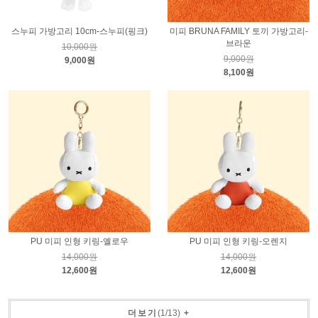
스누피 가방고리 10cm-스누피(핑크)
미피 BRUNA FAMILY 토끼 가방고리-
브라운
10,000원
9,000원
9,000원
8,100원
PU 미피 인형 키링-옐로우
PU 미피 인형 키링-오렌지
14,000원
14,000원
12,600원
12,600원
더보기
(
1
/
13
)
+