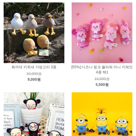
화까닥 키위새 가방고리 3종
[55%] 디즈니 핑크 플라워 미니 키체인
4종 택1
10,000원
10,000원
9,000원
5,500원