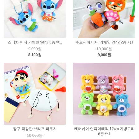
스티치 미니 키체인 ver.2 3종 택1
주토피아 미니 키체인 ver.2 2종 택1
9,000원
10,000원
8,100원
9,000원
짱구 극장판 브리프 파우치
케어베어 언락더매직 12cm 가방고리
6종 택1
10,000원