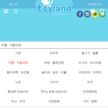
로그인
회원가입
주문조회
마이페이지
키링 · 가방고리
가방
파우치
필기구 · 필통
키링 · 가방고리
큐방 · 흡착인형
마그넷 · 자석인형
핸드퍼펫 · 손인형
슬리퍼 · 담요 · 이불
수면안대 · 머리띠
노트
스티커
모자
휴대폰 악세서리
PC/노트북 악세서리
CAT&DOG
우산 · 우의
시즌잡화
기타 · 잡화