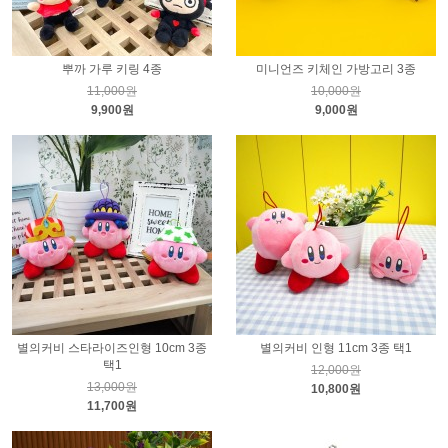
뿌까 가루 키링 4종
미니언즈 키체인 가방고리 3종
11,000원
10,000원
9,900원
9,000원
별의커비 스타라이즈인형 10cm 3종
별의커비 인형 11cm 3종 택1
택1
12,000원
13,000원
10,800원
11,700원