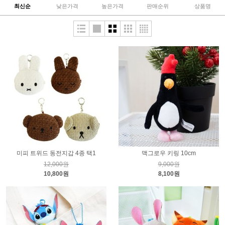
최신순
낮은가격
높은가격
판매순위
상품명
미피 트위드 동전지갑 4종 택1
맥그로우 키링 10cm
12,000원
9,000원
10,800원
8,100원