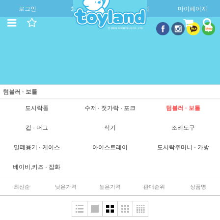
로그인
회원가입
주문조회
마이페이지
텀블러 · 보틀
도시락통
수저 · 젓가락 · 포크
텀블러 · 보틀
컵 · 머그
식기
조리도구
밀폐용기 · 케이스
아이스트레이
도시락주머니 · 가방
베이비,키즈 · 잡화
최신순
낮은가격
높은가격
판매순위
상품명