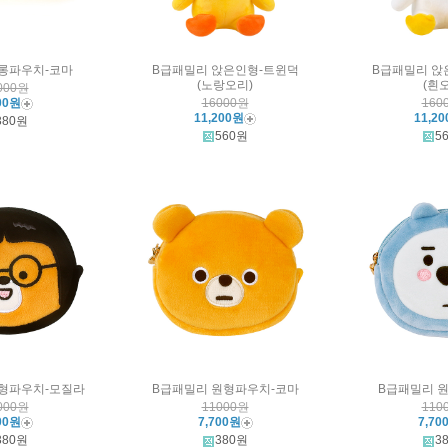
롱파우치-코마
B급패밀리 앉은인형-트윈덕
B급패밀리 앉
(노랑오리)
(흰
000원
00원
16000원
160
11,200원
11,2
380원
560원
5
형파우치-모질라
B급패밀리 원형파우치-코마
B급패밀리 
000원
11000원
110
00원
7,700원
7,70
380원
380원
3