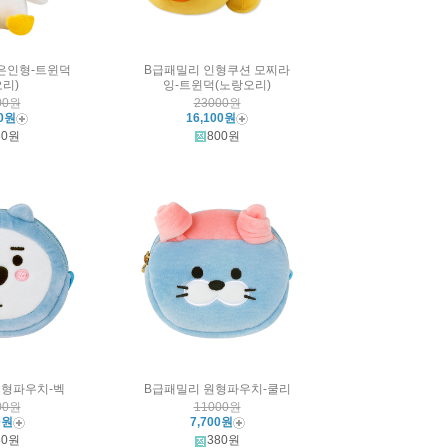
은인형-트윈덕
B급패밀리 인형쿠션 모찌라
오리)
잉-트윈덕(노랑오리)
00원
23000원
00원
16,100원
60원
800원
원형파우치-벡
B급패밀리 원형파우치-쿨리
00원
11000원
0원
7,700원
80원
380원