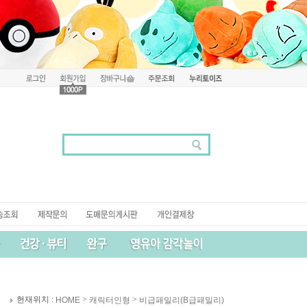
현재위치 :
>
>
HOME
캐릭터인형
비급패밀리(B급패밀리)