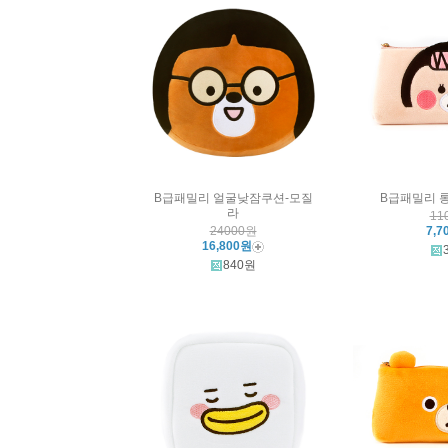
B급패밀리 얼굴낮잠쿠션-모질
B급패밀리 
라
11
24000원
7,7
16,800원
840원