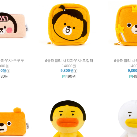
롱파우치-구루푸
B급패밀리 사각파우치-모질라
B급패밀리 사
000원
14000원
140
00원
9,800원
9,80
380원
490원
4