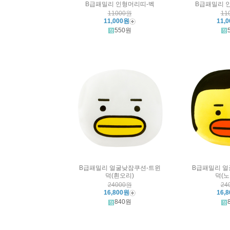
B급패밀리 인형머리띠-벡
B급패밀리 
11000원
11
11,000원
11,
550원
B급패밀리 얼굴낮잠쿠션-트윈
B급패밀리 얼
덕(흰오리)
덕(
24000원
24
16,800원
16,
840원