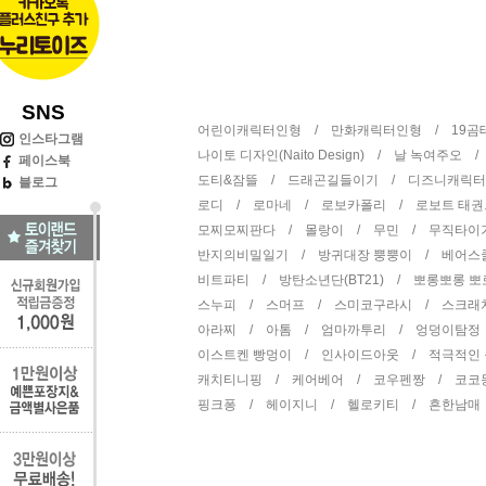
SNS
어린이캐릭터인형 /
만화캐릭터인형 /
19
인스타그램
나이토 디자인(Naito Design) /
날 녹여주오 
페이스북
도티&잠뜰 /
드래곤길들이기 /
디즈니캐릭
블로그
로디 /
로마네 /
로보카폴리 /
로보트 태
모찌모찌판다 /
몰랑이 /
무민 /
무직타이
반지의비밀일기 /
방귀대장 뿡뿡이 /
베어스
비트파티 /
방탄소년단(BT21) /
뽀롱뽀롱 
스누피 /
스머프 /
스미코구라시 /
스크래
아라찌 /
아톰 /
엄마까투리 /
엉덩이탐정
이스트켄 빵멍이 /
인사이드아웃 /
적극적인
캐치티니핑 /
케어베어 /
코우펜짱 /
코코
핑크퐁 /
헤이지니 /
헬로키티 /
흔한남매