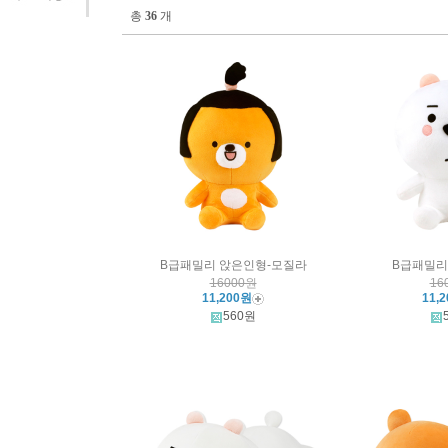
총
36
개
B급패밀리 앉은인형-모질라
B급패밀리
16000원
16
11,200원
11,
560원