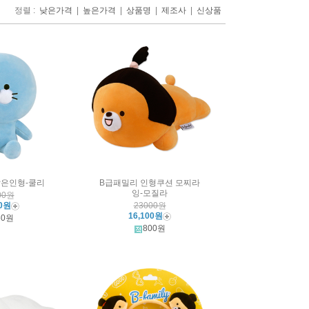
정렬 :
|
|
|
|
낮은가격
높은가격
상품명
제조사
신상품
앉은인형-쿨리
B급패밀리 인형쿠션 모찌라
잉-모질라
00원
00원
23000원
16,100원
60원
800원