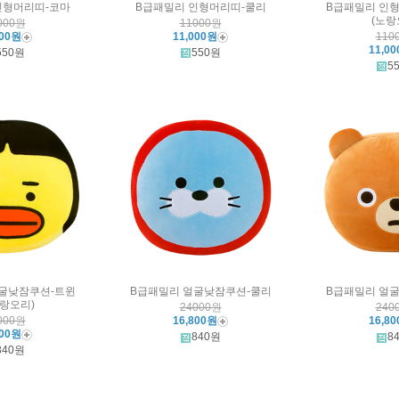
인형머리띠-코마
B급패밀리 인형머리띠-쿨리
B급패밀리 인
(노랑
000원
11000원
000원
11,000원
110
11,0
550원
550원
5
굴낮잠쿠션-트윈
B급패밀리 얼굴낮잠쿠션-쿨리
B급패밀리 얼
노랑오리)
24000원
240
000원
16,800원
16,8
800원
840원
8
840원