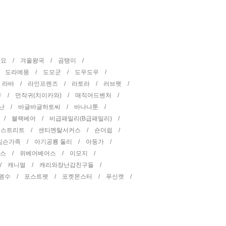
타요 /
겨울왕국 /
곰탱이 /
/
도라에몽 /
도모군 /
도우도우 /
/
라바 /
라인프렌즈 /
라토라 /
러브펫 /
우 /
먼작귀(치이카와) /
매직어드벤처 /
난 /
바글바글하토씨 /
바나나툰 /
 /
블랙베어 /
비급패밀리(B급패밀리) /
 스트리트 /
센티멘탈서커스 /
숀더쉽 /
심슨가족 /
아기공룡 둘리 /
아둥가 /
피스 /
위베어베어스 /
이모지 /
 /
캐니멀 /
캐리와장난감친구들 /
펭수 /
포스트펫 /
포켓몬스터 /
푸신캣 /