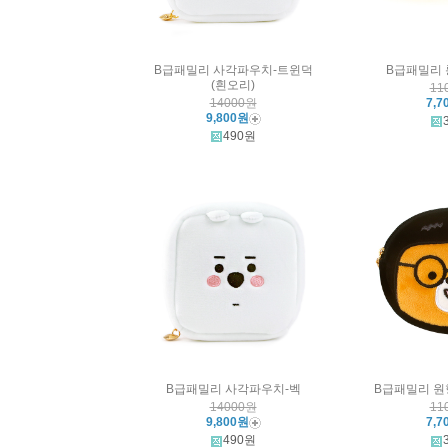
B급패밀리 사각파우치-트윈덕
B급패밀리 
(흰오리)
11
14000원
7,7
9,800원
490원
B급패밀리 사각파우치-벡
B급패밀리 원
14000원
11
9,800원
7,7
490원