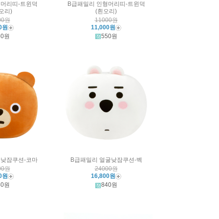
형머리띠-트윈덕
B급패밀리 인형머리띠-트윈덕
오리)
(흰오리)
00원
11000원
00원
11,000원
50원
550원
굴낮잠쿠션-코마
B급패밀리 얼굴낮잠쿠션-벡
00원
24000원
00원
16,800원
40원
840원