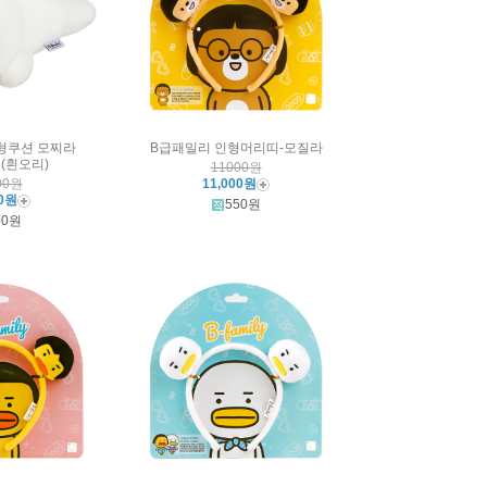
형쿠션 모찌라
B급패밀리 인형머리띠-모질라
(흰오리)
11000원
00원
11,000원
00원
550원
00원