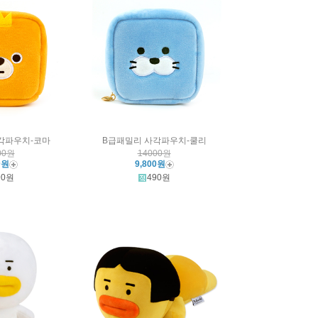
각파우치-코마
B급패밀리 사각파우치-쿨리
00원
14000원
0원
9,800원
90원
490원