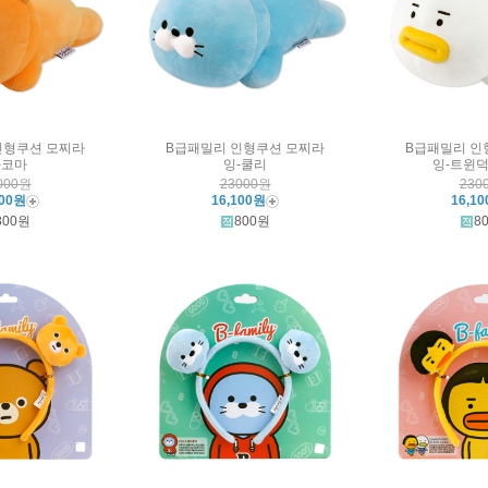
인형쿠션 모찌라
B급패밀리 인형쿠션 모찌라
B급패밀리 인
-코마
잉-쿨리
잉-트윈덕
000원
23000원
230
100원
16,100원
16,1
800원
800원
8