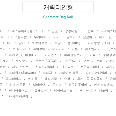
캐릭터인형
Character Rag Doll
곰테드 /
게스쿠마&독설아자라시 /
곤군 /
공룡대발이 /
깜부 /
꼬마버스
/
네모바지 스폰지밥 /
누리베어 /
니키 /
달로카 /
담곰이 /
데이드림 
터 /
DC /
딸기 /
또로와로로 /
뚜앙 /
뚱 ddung /
뛰뛰빵빵 구조대 
권브이 /
르 슈크레 /
리락쿠마 /
마니마니 /
마블 /
마조앤새디 /
만토
거 /
미네코 /
미뇽베어 /
미니언즈 /
미라클멜로디 /
미피 /
명탐정코
쿨 재키 /
보노보노 /
보토스(BOTOS) /
부(BOO) /
부토 /
브레드이발소
뽀로로 /
사이먼스 캣 /
산리오캐릭터 /
샌드박스 /
선글라스바니 /
세사미
치 /
스타워즈(Starwars) /
스티치 /
스페이스 정글 /
실바니안패밀리 /
 /
앵그리버드 /
에비츄 /
엘리멘탈 /
요하 /
외계가족 졸리폴리 /
원
 곰 /
점박이 공룡 /
젤리베어 /
좀비덤 /
짱구는못말려 /
카카오프렌즈
몽 /
테디아일랜드 /
텔레토비 /
티비엔프렌즈 /
뿌띠빠띠 /
페코짱 /
 /
기타 캐릭터인형 /