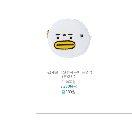
B급패밀리 원형파우치-트윈덕
(흰오리)
11000원
7,700원
380원