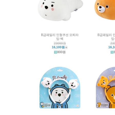
B급패밀리 인형쿠션 모찌라
B급패밀리 
잉-벡
잉
23000원
23
16,100원
16,
800원