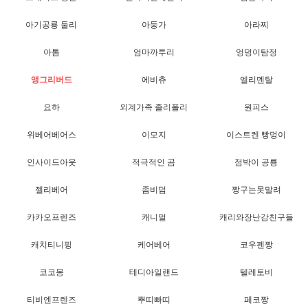
아기공룡 둘리
아둥가
아라찌
아톰
엄마까투리
엉덩이탐정
앵그리버드
에비츄
엘리멘탈
요하
외계가족 졸리폴리
원피스
위베어베어스
이모지
이스트켄 빵멍이
인사이드아웃
적극적인 곰
점박이 공룡
젤리베어
좀비덤
짱구는못말려
카카오프렌즈
캐니멀
캐리와장난감친구들
캐치티니핑
케어베어
코우펜짱
코코몽
테디아일랜드
텔레토비
티비엔프렌즈
뿌띠빠띠
페코짱