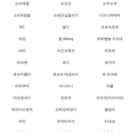
도라에몽
도모군
도우도우
도티&잠뜰
드래곤길들이기
디즈니캐릭터
DC
딸기
또로와로로
뚜앙
뚱 ddung
뛰뛰빵빵 구조대
라바
라인프렌즈
라토라
러브펫
로디
로마네
로보카폴리
로보트 태권브이
르 슈크레
리락쿠마
마니마니
마블
마조앤새디
만토우
먼작귀(치이카와)
매직어드벤처
모찌모찌판다
몰랑이
무민
무직타이거
미네코