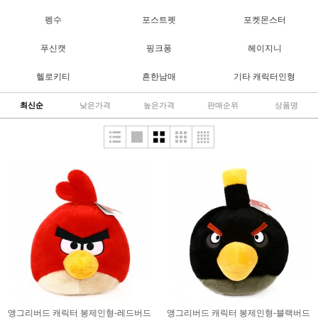
펭수
포스트펫
포켓몬스터
푸신캣
핑크퐁
헤이지니
헬로키티
흔한남매
기타 캐릭터인형
최신순
낮은가격
높은가격
판매순위
상품명
앵그리버드 캐릭터 봉제인형-레드버드
앵그리버드 캐릭터 봉제인형-블랙버드