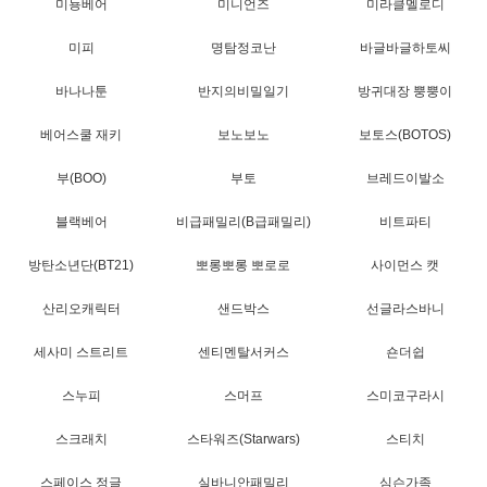
미뇽베어
미니언즈
미라클멜로디
미피
명탐정코난
바글바글하토씨
바나나툰
반지의비밀일기
방귀대장 뿡뿡이
베어스쿨 재키
보노보노
보토스(BOTOS)
부(BOO)
부토
브레드이발소
블랙베어
비급패밀리(B급패밀리)
비트파티
방탄소년단(BT21)
뽀롱뽀롱 뽀로로
사이먼스 캣
산리오캐릭터
샌드박스
선글라스바니
세사미 스트리트
센티멘탈서커스
숀더쉽
스누피
스머프
스미코구라시
스크래치
스타워즈(Starwars)
스티치
스페이스 정글
실바니안패밀리
심슨가족