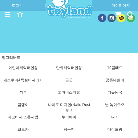
로그인
회원가입
주문조회
마이페이지
앵그리버드
어린이캐릭터인형
만화캐릭터인형
19곰테드
게스쿠마&독설아자라시
곤군
공룡대발이
깜부
꼬마버스타요
겨울왕국
곰탱이
나이토 디자인(Naito Desi
날 녹여주오
gn)
네모바지 스폰지밥
누리베어
니키
달로카
담곰이
데이드림