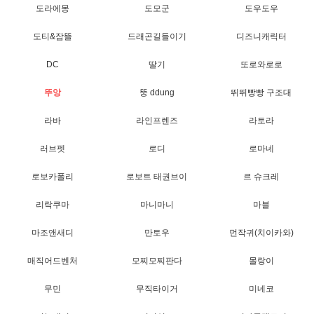
도라에몽
도모군
도우도우
도티&잠뜰
드래곤길들이기
디즈니캐릭터
DC
딸기
또로와로로
뚜앙
뚱 ddung
뛰뛰빵빵 구조대
라바
라인프렌즈
라토라
러브펫
로디
로마네
로보카폴리
로보트 태권브이
르 슈크레
리락쿠마
마니마니
마블
마조앤새디
만토우
먼작귀(치이카와)
매직어드벤처
모찌모찌판다
몰랑이
무민
무직타이거
미네코