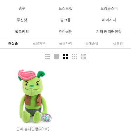
펭수
포스트펫
포켓몬스터
푸신캣
핑크퐁
헤이지니
헬로키티
흔한남매
기타 캐릭터인형
최신순
낮은가격
높은가격
판매순위
상품명
근데 봉제인형(40cm)