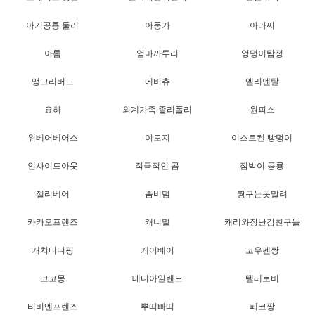
아기공룡 둘리
아둥가
아라찌
아톰
엄마까투리
엉덩이탐정
앵그리버드
에비츄
엘리멘탈
요하
외계가족 졸리폴리
원피스
위베어베어스
이모지
이스트켄 빵멍이
인사이드아웃
적극적인 곰
점박이 공룡
젤리베어
좀비덤
짱구는못말려
카카오프렌즈
캐니멀
캐리와장난감친구들
캐치티니핑
케어베어
코우펜짱
코코몽
테디아일랜드
텔레토비
티비엔프렌즈
뿌띠빠띠
페코짱