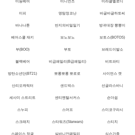
미뇽베어
미니언즈
미라클멜로디
미피
명탐정코난
바글바글하토씨
바나나툰
반지의비밀일기
방귀대장 뿡뿡이
베어스쿨 재키
보노보노
보토스(BOTOS)
부(BOO)
부토
브레드이발소
블랙베어
비급패밀리(B급패밀리)
비트파티
방탄소년단(BT21)
뽀롱뽀롱 뽀로로
사이먼스 캣
산리오캐릭터
샌드박스
선글라스바니
세사미 스트리트
센티멘탈서커스
숀더쉽
스누피
스머프
스미코구라시
스크래치
스타워즈(Starwars)
스티치
스페이스 정글
실바니안패밀리
심슨가족