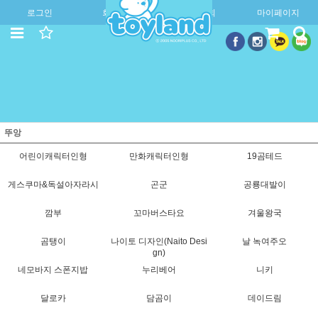
로그인
회원가입
주문조회
마이페이지
뚜앙
어린이캐릭터인형
만화캐릭터인형
19곰테드
게스쿠마&독설아자라시
곤군
공룡대발이
깜부
꼬마버스타요
겨울왕국
곰탱이
나이토 디자인(Naito Desi
날 녹여주오
gn)
네모바지 스폰지밥
누리베어
니키
달로카
담곰이
데이드림