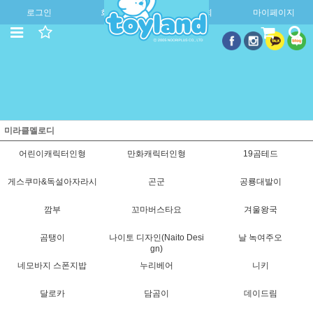
로그인
회원가입
주문조회
마이페이지
미라클멜로디
어린이캐릭터인형
만화캐릭터인형
19곰테드
게스쿠마&독설아자라시
곤군
공룡대발이
깜부
꼬마버스타요
겨울왕국
곰탱이
나이토 디자인(Naito Desi
날 녹여주오
gn)
네모바지 스폰지밥
누리베어
니키
달로카
담곰이
데이드림