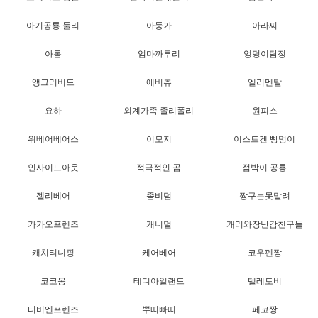
아기공룡 둘리
아둥가
아라찌
아톰
엄마까투리
엉덩이탐정
앵그리버드
에비츄
엘리멘탈
요하
외계가족 졸리폴리
원피스
위베어베어스
이모지
이스트켄 빵멍이
인사이드아웃
적극적인 곰
점박이 공룡
젤리베어
좀비덤
짱구는못말려
카카오프렌즈
캐니멀
캐리와장난감친구들
캐치티니핑
케어베어
코우펜짱
코코몽
테디아일랜드
텔레토비
티비엔프렌즈
뿌띠빠띠
페코짱