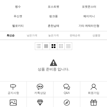
펭수
포스트펫
포켓몬스터
푸신캣
핑크퐁
헤이지니
헬로키티
흔한남매
기타 캐릭터인형
최신순
낮은가격
높은가격
판매순위
상품명
상품 준비중 입니다.
공지사항
카톡상담
Q&A
회원가입