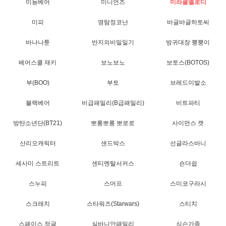
미뇽베어
미니언즈
미라클멜로디
미피
명탐정코난
바글바글하토씨
바나나툰
반지의비밀일기
방귀대장 뿡뿡이
베어스쿨 재키
보노보노
보토스(BOTOS)
부(BOO)
부토
브레드이발소
블랙베어
비급패밀리(B급패밀리)
비트파티
방탄소년단(BT21)
뽀롱뽀롱 뽀로로
사이먼스 캣
산리오캐릭터
샌드박스
선글라스바니
세사미 스트리트
센티멘탈서커스
숀더쉽
스누피
스머프
스미코구라시
스크래치
스타워즈(Starwars)
스티치
스페이스 정글
실바니안패밀리
심슨가족