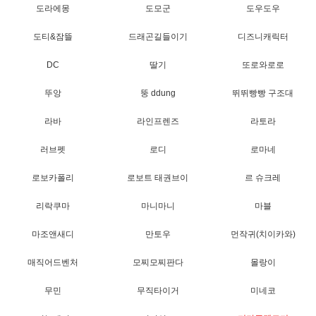
도라에몽
도모군
도우도우
도티&잠뜰
드래곤길들이기
디즈니캐릭터
DC
딸기
또로와로로
뚜앙
뚱 ddung
뛰뛰빵빵 구조대
라바
라인프렌즈
라토라
러브펫
로디
로마네
로보카폴리
로보트 태권브이
르 슈크레
리락쿠마
마니마니
마블
마조앤새디
만토우
먼작귀(치이카와)
매직어드벤처
모찌모찌판다
몰랑이
무민
무직타이거
미네코