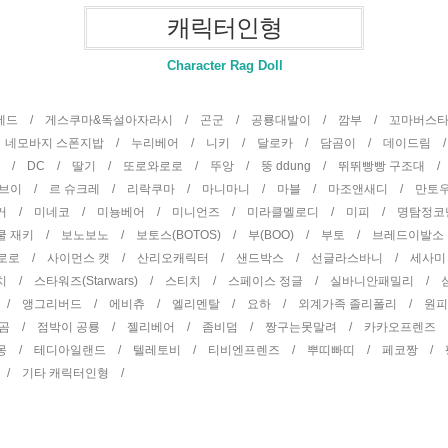
캐릭터인형
Character Rag Doll
곰테드 /
게스쿠마&독설아자라시 /
곤군 /
공룡대발이 /
깜부 /
꼬마버스
/
네모바지 스폰지밥 /
누리베어 /
니키 /
달로카 /
담곰이 /
데이드림 
터 /
DC /
딸기 /
또로와로로 /
뚜앙 /
뚱 ddung /
뛰뛰빵빵 구조대 
권브이 /
르 슈크레 /
리락쿠마 /
마니마니 /
마블 /
마조앤새디 /
만토
거 /
미네코 /
미뇽베어 /
미니언즈 /
미라클멜로디 /
미피 /
명탐정코
쿨 재키 /
보노보노 /
보토스(BOTOS) /
부(BOO) /
부토 /
브레드이발소
뽀로로 /
사이먼스 캣 /
산리오캐릭터 /
샌드박스 /
선글라스바니 /
세사미
치 /
스타워즈(Starwars) /
스티치 /
스페이스 정글 /
실바니안패밀리 /
 /
앵그리버드 /
에비츄 /
엘리멘탈 /
요하 /
외계가족 졸리폴리 /
원
 곰 /
점박이 공룡 /
젤리베어 /
좀비덤 /
짱구는못말려 /
카카오프렌즈
몽 /
테디아일랜드 /
텔레토비 /
티비엔프렌즈 /
뿌띠빠띠 /
페코짱 /
 /
기타 캐릭터인형 /