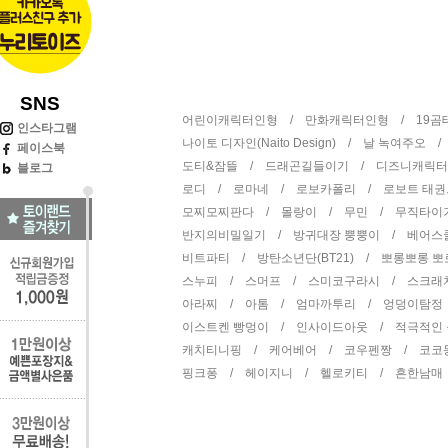
SNS
어린이캐릭터인형 /
만화캐릭터인형 /
19
인스타그램
나이토 디자인(Naito Design) /
날 녹여주오 
페이스북
도티&잠뜰 /
드래곤길들이기 /
디즈니캐릭
블로그
로디 /
로마네 /
로보카폴리 /
로보트 태
모찌모찌판다 /
몰랑이 /
무민 /
무직타이
반지의비밀일기 /
방귀대장 뿡뿡이 /
베어스
비트파티 /
방탄소년단(BT21) /
뽀롱뽀롱 
스누피 /
스머프 /
스미코구라시 /
스크래
아라찌 /
아톰 /
엄마까투리 /
엉덩이탐정
이스트켄 빵멍이 /
인사이드아웃 /
적극적인
캐치티니핑 /
케어베어 /
코우펜짱 /
코코
핑크퐁 /
헤이지니 /
헬로키티 /
흔한남매