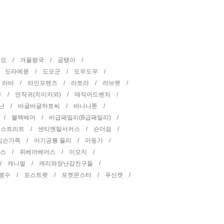
타요 /
겨울왕국 /
곰탱이 /
/
도라에몽 /
도모군 /
도우도우 /
/
라바 /
라인프렌즈 /
라토라 /
러브펫 /
우 /
먼작귀(치이카와) /
매직어드벤처 /
난 /
바글바글하토씨 /
바나나툰 /
 /
블랙베어 /
비급패밀리(B급패밀리) /
 스트리트 /
센티멘탈서커스 /
숀더쉽 /
심슨가족 /
아기공룡 둘리 /
아둥가 /
피스 /
위베어베어스 /
이모지 /
 /
캐니멀 /
캐리와장난감친구들 /
펭수 /
포스트펫 /
포켓몬스터 /
푸신캣 /