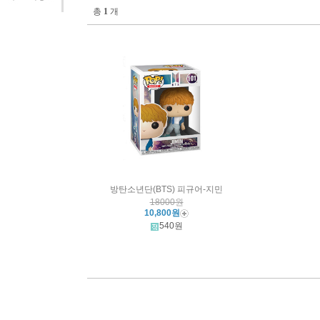
총
1
개
방탄소년단(BTS) 피규어-지민
18000원
10,800원
540원