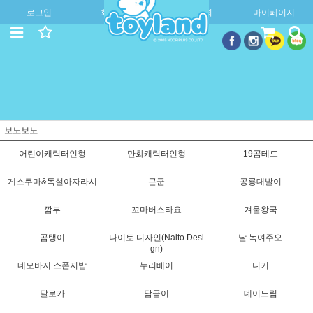
로그인
회원가입
주문조회
마이페이지
보노보노
어린이캐릭터인형
만화캐릭터인형
19곰테드
게스쿠마&독설아자라시
곤군
공룡대발이
깜부
꼬마버스타요
겨울왕국
곰탱이
나이토 디자인(Naito Desi
날 녹여주오
gn)
네모바지 스폰지밥
누리베어
니키
달로카
담곰이
데이드림