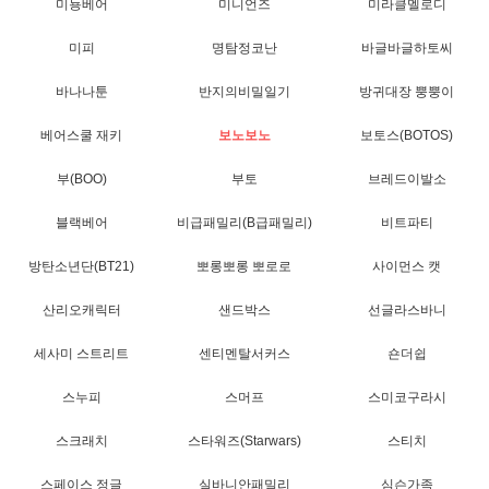
미뇽베어
미니언즈
미라클멜로디
미피
명탐정코난
바글바글하토씨
바나나툰
반지의비밀일기
방귀대장 뿡뿡이
베어스쿨 재키
보노보노
보토스(BOTOS)
부(BOO)
부토
브레드이발소
블랙베어
비급패밀리(B급패밀리)
비트파티
방탄소년단(BT21)
뽀롱뽀롱 뽀로로
사이먼스 캣
산리오캐릭터
샌드박스
선글라스바니
세사미 스트리트
센티멘탈서커스
숀더쉽
스누피
스머프
스미코구라시
스크래치
스타워즈(Starwars)
스티치
스페이스 정글
실바니안패밀리
심슨가족