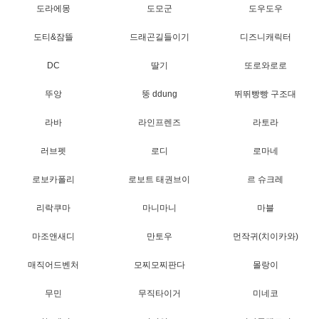
도라에몽
도모군
도우도우
도티&잠뜰
드래곤길들이기
디즈니캐릭터
DC
딸기
또로와로로
뚜앙
뚱 ddung
뛰뛰빵빵 구조대
라바
라인프렌즈
라토라
러브펫
로디
로마네
로보카폴리
로보트 태권브이
르 슈크레
리락쿠마
마니마니
마블
마조앤새디
만토우
먼작귀(치이카와)
매직어드벤처
모찌모찌판다
몰랑이
무민
무직타이거
미네코