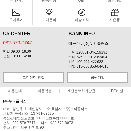
공지사항
카톡상담
Q&A
회원가입
구매후기
도매문의
배송조회
사은품
CS CENTER
BANK INFO
032-579-7747
예금주 : (주)누리플러스
평일 09:00~18:00
국민 228801-04-159392
점심 13:00~14:00
하나 745-910012-62404
신한 100-026-422622
기업 115-103358-04-013
고객센터 연결
회원가입
이용안내
이용약관
개인정보처리방침
PC버전
(주)누리플러스
대표 : 성민우 ㅣ 개인정보 보호 책임자 : (주)누리플러스
사업자 등록번호 : 137-81-69125
통신판매업신고번호 : 2011인천부평 00066호
전화 : 032-579-7747 ㅣ 팩스 : 032-573-8073
주소 : 인천 서구 건지로 90