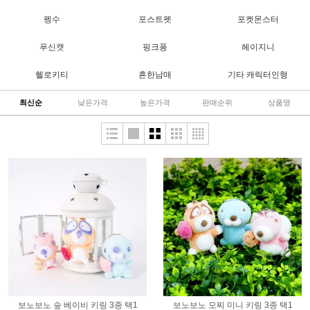
펭수
포스트펫
포켓몬스터
푸신캣
핑크퐁
헤이지니
헬로키티
흔한남매
기타 캐릭터인형
최신순
낮은가격
높은가격
판매순위
상품명
보노보노 숲 베이비 키링 3종 택1
보노보노 모찌 미니 키링 3종 택1