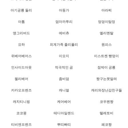
아기공룡 둘리
아둥가
아라찌
아톰
엄마까투리
엉덩이탐정
앵그리버드
에비츄
엘리멘탈
요하
외계가족 졸리폴리
원피스
위베어베어스
이모지
이스트켄 빵멍이
인사이드아웃
적극적인 곰
점박이 공룡
젤리베어
좀비덤
짱구는못말려
카카오프렌즈
캐니멀
캐리와장난감친구들
캐치티니핑
케어베어
코우펜짱
코코몽
테디아일랜드
텔레토비
티비엔프렌즈
뿌띠빠띠
페코짱