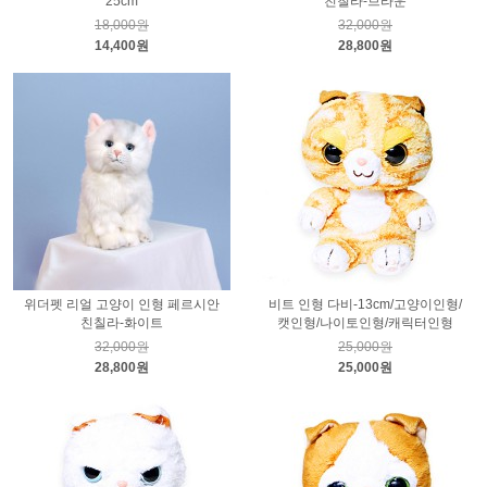
25cm
친칠라-브라운
18,000원
32,000원
14,400원
28,800원
위더펫 리얼 고양이 인형 페르시안
비트 인형 다비-13cm/고양이인형/
친칠라-화이트
캣인형/나이토인형/캐릭터인형
32,000원
25,000원
28,800원
25,000원