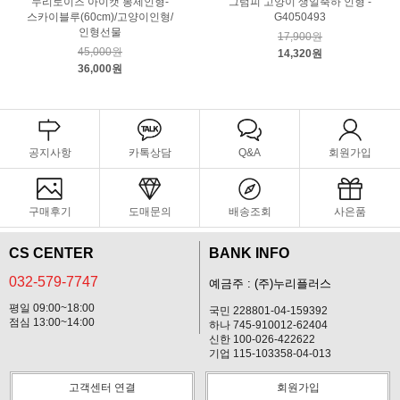
누리토이즈 아이캣 봉제인형-
그럼피 고양이 생일축하 인형 -
스카이블루(60cm)/고양이인형/
G4050493
인형선물
17,900원
45,000원
14,320원
36,000원
공지사항
카톡상담
Q&A
회원가입
구매후기
도매문의
배송조회
사은품
CS CENTER
BANK INFO
032-579-7747
예금주 : (주)누리플러스
평일 09:00~18:00
국민 228801-04-159392
점심 13:00~14:00
하나 745-910012-62404
신한 100-026-422622
기업 115-103358-04-013
고객센터 연결
회원가입