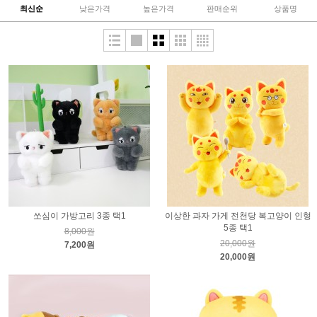
최신순
낮은가격
높은가격
판매순위
상품명
쏘심이 가방고리 3종 택1
이상한 과자 가게 전천당 복고양이 인형
5종 택1
8,000원
20,000원
7,200원
20,000원