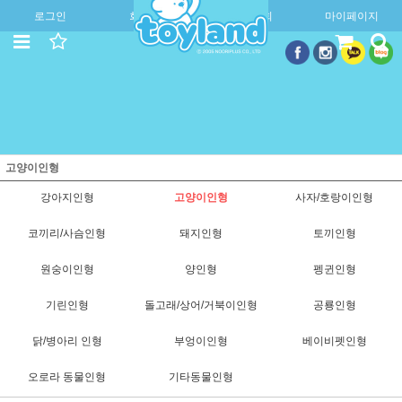
로그인
회원가입
주문조회
마이페이지
고양이인형
강아지인형
고양이인형
사자/호랑이인형
코끼리/사슴인형
돼지인형
토끼인형
원숭이인형
양인형
펭귄인형
기린인형
돌고래/상어/거북이인형
공룡인형
닭/병아리 인형
부엉이인형
베이비펫인형
오로라 동물인형
기타동물인형