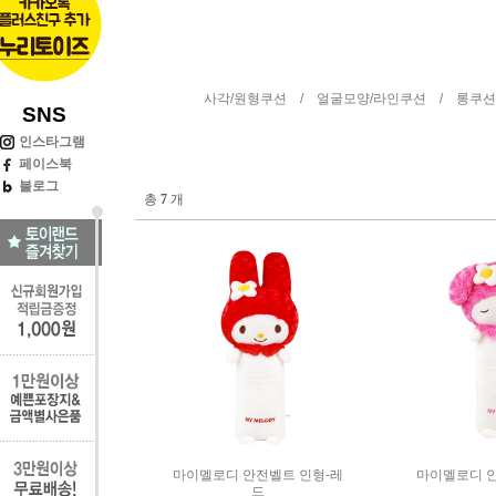
사각/원형쿠션 /
얼굴모양/라인쿠션 /
롱쿠션
SNS
인스타그램
페이스북
블로그
총
7
개
마이멜로디 안전벨트 인형-레
마이멜로디 안
드