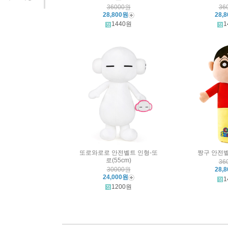
36000원
36
28,800원
28,
1440원
1
또로와로로 안전벨트 인형-또
짱구 안전
로(55cm)
36
30000원
28,
24,000원
1
1200원