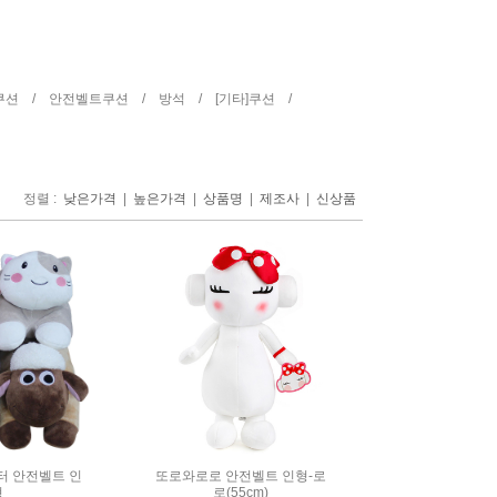
쿠션 /
안전벨트쿠션 /
방석 /
[기타]쿠션 /
정렬 :
|
|
|
|
낮은가격
높은가격
상품명
제조사
신상품
터 안전벨트 인
또로와로로 안전벨트 인형-로
형
로(55cm)