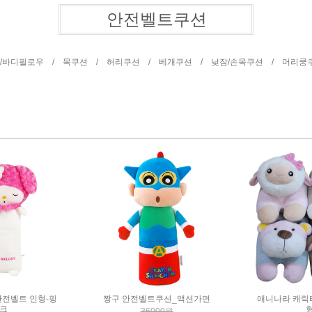
안전벨트쿠션
/바디필로우 /
목쿠션 /
허리쿠션 /
베개쿠션 /
낮잠/손목쿠션 /
머리쿵
전벨트 인형-핑
짱구 안전벨트쿠션_액션가면
애니나라 캐릭
크
36000원