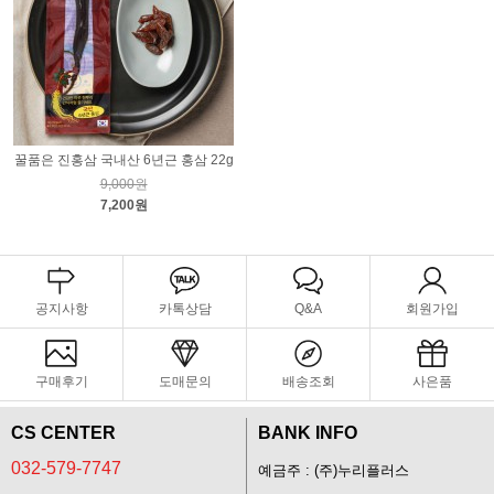
꿀품은 진홍삼 국내산 6년근 홍삼 22g
9,000원
7,200원
공지사항
카톡상담
Q&A
회원가입
구매후기
도매문의
배송조회
사은품
CS CENTER
BANK INFO
032-579-7747
예금주 : (주)누리플러스