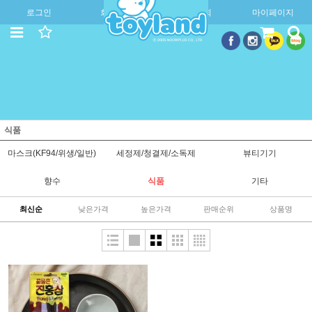
로그인
회원가입
주문조회
마이페이지
식품
마스크(KF94/위생/일반)
세정제/청결제/소독제
뷰티기기
향수
식품
기타
최신순
낮은가격
높은가격
판매순위
상품명