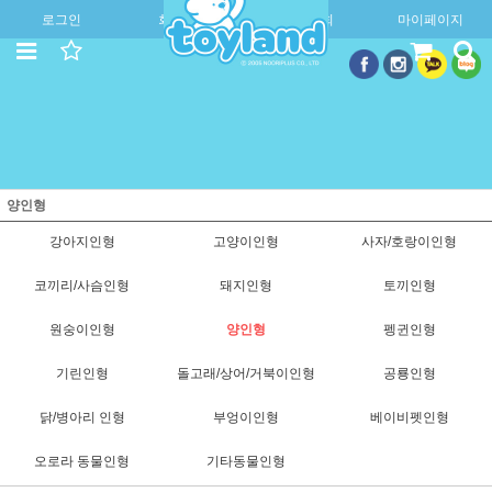
로그인
회원가입
주문조회
마이페이지
양인형
강아지인형
고양이인형
사자/호랑이인형
코끼리/사슴인형
돼지인형
토끼인형
원숭이인형
양인형
펭귄인형
기린인형
돌고래/상어/거북이인형
공룡인형
닭/병아리 인형
부엉이인형
베이비펫인형
오로라 동물인형
기타동물인형