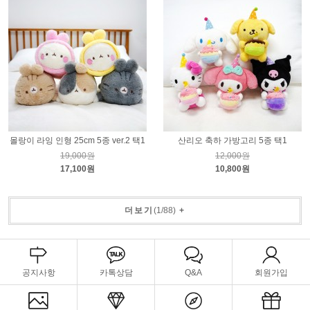
몰랑이 라잉 인형 25cm 5종 ver.2 택1
산리오 축하 가방고리 5종 택1
19,000원
12,000원
17,100원
10,800원
더보기
(
1
/
88
)
+
공지사항
카톡상담
Q&A
회원가입