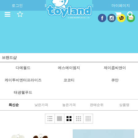
로그인
회원가입
주문조회
마이페이지
브랜드샵
다예월드
에스에이엠지
제이콥씨앤이
케이투비엔터프라이즈
코코티
큐만
태광웰푸드
최신순
낮은가격
높은가격
판매순위
상품명