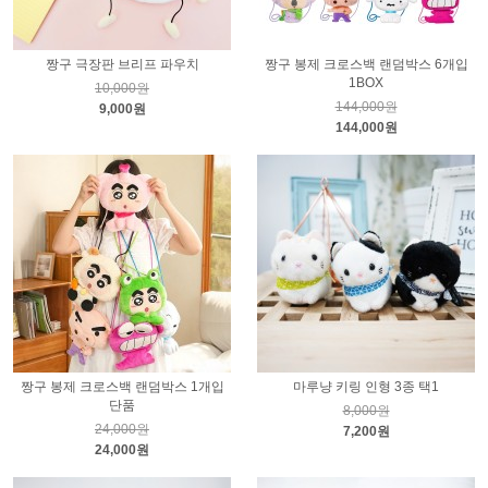
짱구 극장판 브리프 파우치
짱구 봉제 크로스백 랜덤박스 6개입
1BOX
10,000원
144,000원
9,000원
144,000원
짱구 봉제 크로스백 랜덤박스 1개입
마루냥 키링 인형 3종 택1
단품
8,000원
24,000원
7,200원
24,000원