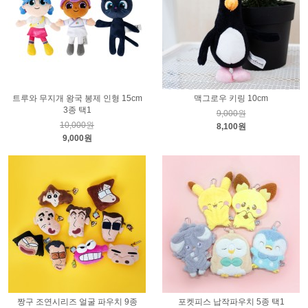
트루와 무지개 왕국 봉제 인형 15cm
맥그로우 키링 10cm
3종 택1
9,000원
10,000원
8,100원
9,000원
짱구 조연시리즈 얼굴 파우치 9종
포켓피스 납작파우치 5종 택1