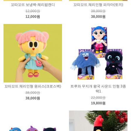
꼬따꼬뜨 보냉백-체리팝캔디
꼬따꼬뜨 체리인형 파자마(토끼)
12,000원
38,000원
12,000원
38,000원
꼬따꼬뜨 체리인형 원피스(크로스백)
트루와 무지개 왕국 사운드 인형 3종
택1
38,000원
22,000원
38,000원
19,800원