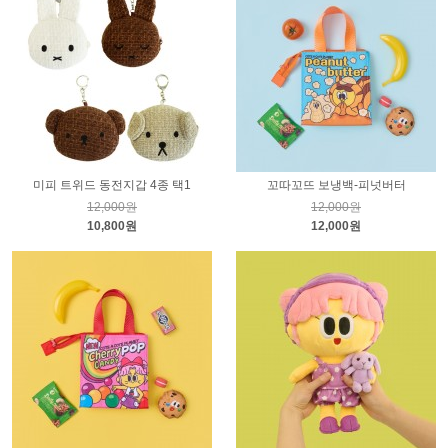
미피 트위드 동전지갑 4종 택1
꼬따꼬뜨 보냉백-피넛버터
12,000원
12,000원
10,800원
12,000원