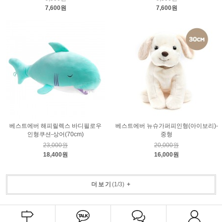
7,600원
7,600원
베스트에버 해피릴렉스 바디필로우
베스트에버 뉴슈가퍼피인형(아이보리)-
인형쿠션-상어(70cm)
중형
23,000원
20,000원
18,400원
16,000원
더보기
(
1
/
3
)
+