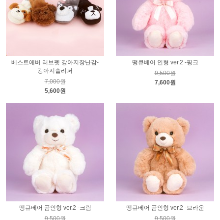
베스트에버 러브펫 강아지장난감-
땡큐베어 인형 ver.2 -핑크
강아지슬리퍼
9,500원
7,000원
7,600원
5,600원
땡큐베어 곰인형 ver.2 -크림
땡큐베어 곰인형 ver.2 -브라운
9,500원
9,500원