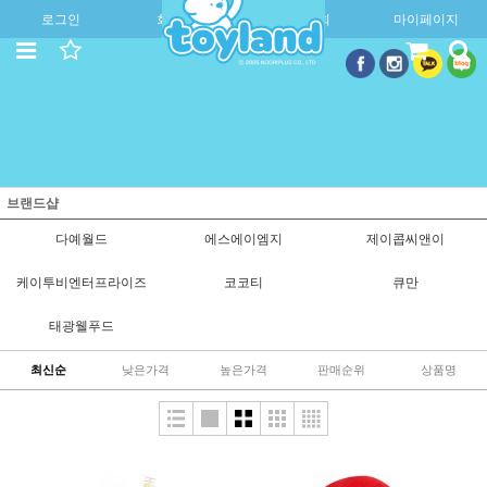
로그인
회원가입
주문조회
마이페이지
브랜드샵
다예월드
에스에이엠지
제이콥씨앤이
케이투비엔터프라이즈
코코티
큐만
태광웰푸드
최신순
낮은가격
높은가격
판매순위
상품명