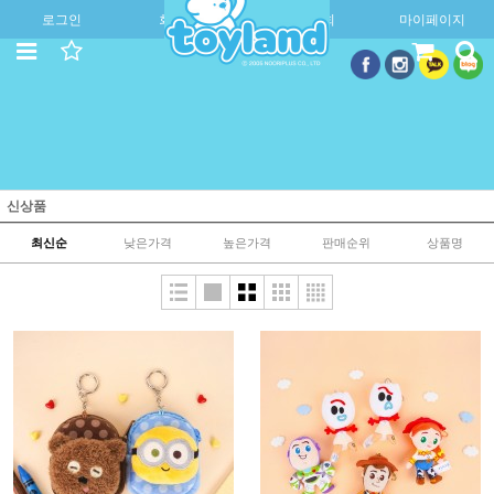
로그인
회원가입
주문조회
마이페이지
신상품
최신순
낮은가격
높은가격
판매순위
상품명