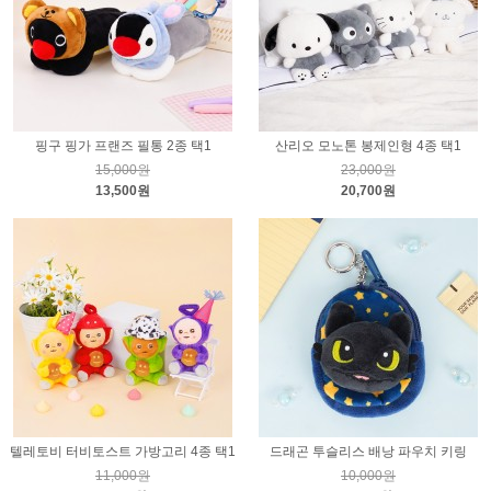
핑구 핑가 프랜즈 필통 2종 택1
산리오 모노톤 봉제인형 4종 택1
15,000원
23,000원
13,500원
20,700원
텔레토비 터비토스트 가방고리 4종 택1
드래곤 투슬리스 배낭 파우치 키링
11,000원
10,000원