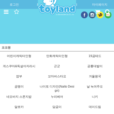
로그인
회원가입
주문조회
마이페이지
코코몽
어린이캐릭터인형
만화캐릭터인형
19곰테드
게스쿠마&독설아자라시
곤군
공룡대발이
깜부
꼬마버스타요
겨울왕국
곰탱이
나이토 디자인(Naito Desi
날 녹여주오
gn)
네모바지 스폰지밥
누리베어
니키
달로카
담곰이
데이드림