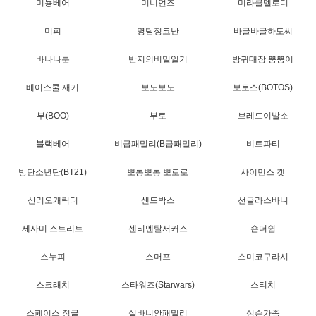
미뇽베어
미니언즈
미라클멜로디
미피
명탐정코난
바글바글하토씨
바나나툰
반지의비밀일기
방귀대장 뿡뿡이
베어스쿨 재키
보노보노
보토스(BOTOS)
부(BOO)
부토
브레드이발소
블랙베어
비급패밀리(B급패밀리)
비트파티
방탄소년단(BT21)
뽀롱뽀롱 뽀로로
사이먼스 캣
산리오캐릭터
샌드박스
선글라스바니
세사미 스트리트
센티멘탈서커스
숀더쉽
스누피
스머프
스미코구라시
스크래치
스타워즈(Starwars)
스티치
스페이스 정글
실바니안패밀리
심슨가족