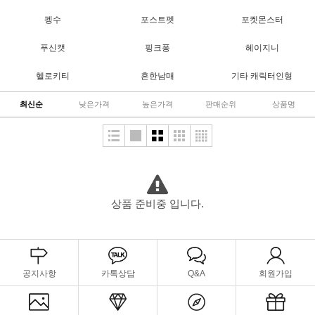
펭수
포스트펫
포켓몬스터
푸신캣
핑크퐁
헤이지니
헬로키티
흔한남매
기타 캐릭터인형
최신순
낮은가격
높은가격
판매순위
상품명
상품 준비중 입니다.
공지사항
카톡상담
Q&A
회원가입