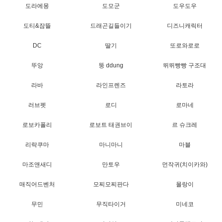
도라에몽
도모군
도우도우
도티&잠뜰
드래곤길들이기
디즈니캐릭터
DC
딸기
또로와로로
뚜앙
뚱 ddung
뛰뛰빵빵 구조대
라바
라인프렌즈
라토라
러브펫
로디
로마네
로보카폴리
로보트 태권브이
르 슈크레
리락쿠마
마니마니
마블
마조앤새디
만토우
먼작귀(치이카와)
매직어드벤처
모찌모찌판다
몰랑이
무민
무직타이거
미네코