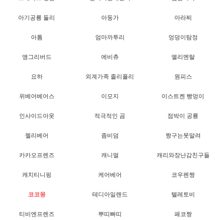
아기공룡 둘리
아둥가
아라찌
아톰
엄마까투리
엉덩이탐정
앵그리버드
에비츄
엘리멘탈
요하
외계가족 졸리폴리
원피스
위베어베어스
이모지
이스트켄 빵멍이
인사이드아웃
적극적인 곰
점박이 공룡
젤리베어
좀비덤
짱구는못말려
카카오프렌즈
캐니멀
캐리와장난감친구들
캐치티니핑
케어베어
코우펜짱
코코몽
테디아일랜드
텔레토비
티비엔프렌즈
뿌띠빠띠
페코짱