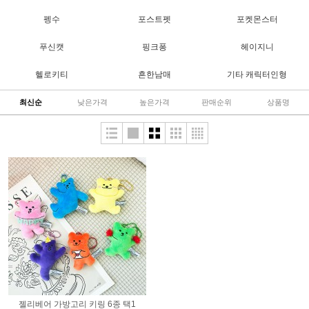
펭수
포스트펫
포켓몬스터
푸신캣
핑크퐁
헤이지니
헬로키티
흔한남매
기타 캐릭터인형
최신순
낮은가격
높은가격
판매순위
상품명
젤리베어 가방고리 키링 6종 택1