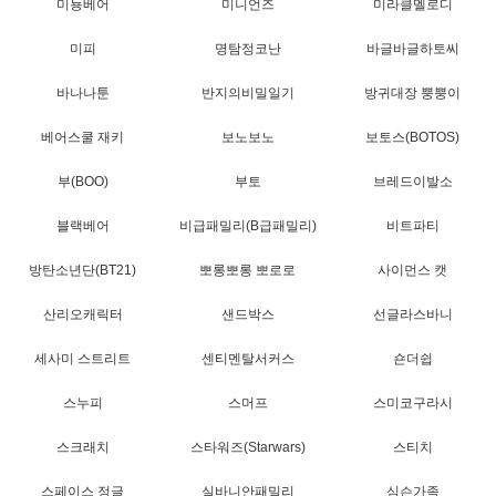
미뇽베어
미니언즈
미라클멜로디
미피
명탐정코난
바글바글하토씨
바나나툰
반지의비밀일기
방귀대장 뿡뿡이
베어스쿨 재키
보노보노
보토스(BOTOS)
부(BOO)
부토
브레드이발소
블랙베어
비급패밀리(B급패밀리)
비트파티
방탄소년단(BT21)
뽀롱뽀롱 뽀로로
사이먼스 캣
산리오캐릭터
샌드박스
선글라스바니
세사미 스트리트
센티멘탈서커스
숀더쉽
스누피
스머프
스미코구라시
스크래치
스타워즈(Starwars)
스티치
스페이스 정글
실바니안패밀리
심슨가족