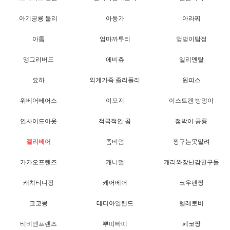
아기공룡 둘리
아둥가
아라찌
아톰
엄마까투리
엉덩이탐정
앵그리버드
에비츄
엘리멘탈
요하
외계가족 졸리폴리
원피스
위베어베어스
이모지
이스트켄 빵멍이
인사이드아웃
적극적인 곰
점박이 공룡
젤리베어
좀비덤
짱구는못말려
카카오프렌즈
캐니멀
캐리와장난감친구들
캐치티니핑
케어베어
코우펜짱
코코몽
테디아일랜드
텔레토비
티비엔프렌즈
뿌띠빠띠
페코짱