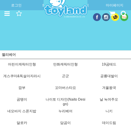
로그인
회원가입
주문조회
마이페이지
젤리베어
어린이캐릭터인형
만화캐릭터인형
19곰테드
게스쿠마&독설아자라시
곤군
공룡대발이
깜부
꼬마버스타요
겨울왕국
곰탱이
나이토 디자인(Naito Desi
날 녹여주오
gn)
네모바지 스폰지밥
누리베어
니키
달로카
담곰이
데이드림