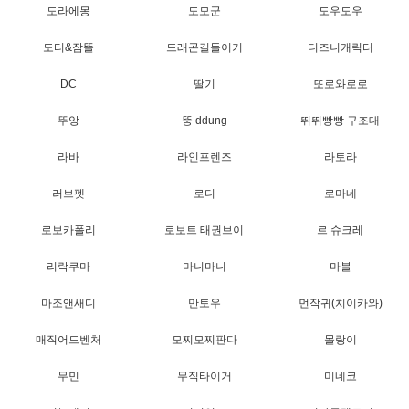
도라에몽
도모군
도우도우
도티&잠뜰
드래곤길들이기
디즈니캐릭터
DC
딸기
또로와로로
뚜앙
뚱 ddung
뛰뛰빵빵 구조대
라바
라인프렌즈
라토라
러브펫
로디
로마네
로보카폴리
로보트 태권브이
르 슈크레
리락쿠마
마니마니
마블
마조앤새디
만토우
먼작귀(치이카와)
매직어드벤처
모찌모찌판다
몰랑이
무민
무직타이거
미네코