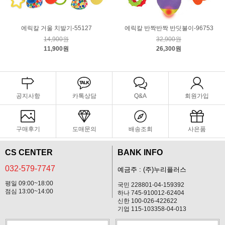
에릭칼 거울 치발기-55127
에릭칼 반짝반짝 반딧불이-96753
14,900원
32,900원
11,900원
26,300원
공지사항
카톡상담
Q&A
회원가입
구매후기
도매문의
배송조회
사은품
CS CENTER
BANK INFO
032-579-7747
예금주 : (주)누리플러스
평일 09:00~18:00
국민 228801-04-159392
점심 13:00~14:00
하나 745-910012-62404
신한 100-026-422622
기업 115-103358-04-013