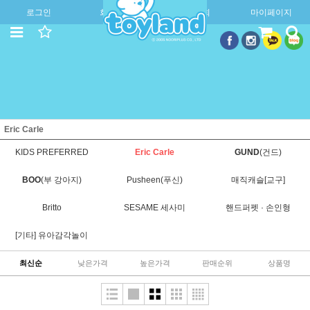
로그인
회원가입
주문조회
마이페이지
Eric Carle
KIDS PREFERRED
Eric Carle
GUND
(건드)
BOO
(부 강아지)
Pusheen(푸신)
매직캐슬[교구]
Britto
SESAME 세사미
핸드퍼펫 · 손인형
[기타] 유아감각놀이
최신순
낮은가격
높은가격
판매순위
상품명