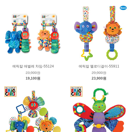
에릭칼 애벌레 차임-55124
에릭칼 멜로디걸이-55911
23,900원
29,900원
19,100원
23,900원