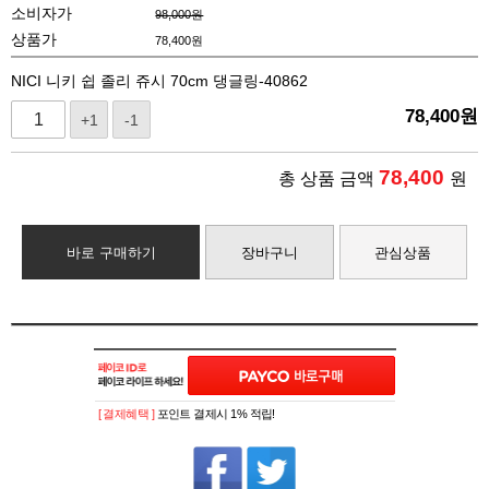
소비자가
98,000원
상품가
78,400
원
NICI 니키 쉽 졸리 쥬시 70cm 댕글링-40862
78,400
원
+1
-1
78,400
총 상품 금액
원
바로 구매하기
장바구니
관심상품
[ 결제혜택 ]
포인트 결제시 1% 적립!