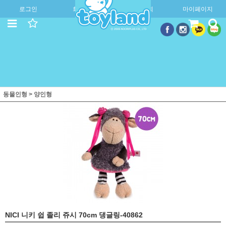
로그인
회원가입
주문조회
마이페이지
동물인형
>
양인형
NICI 니키 쉽 졸리 쥬시 70cm 댕글링-40862