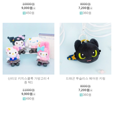
10000원
8000원
9,000원
7,200원
450원
360원
산리오 키치스쿨룩 가방고리 4
드래곤 투슬리스 헤어핀 키링
종 택1
8000원
11000원
7,200원
9,900원
360원
490원