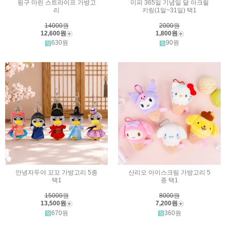
핑구 마린 스트라이프 가방고
미피 365일 기념일 달 아크릴
리
키링(1일~31일) 택1
14000원
2000원
12,600원
1,800원
630원
90원
안녕자두야 꼬꼬 가방고리 5종
산리오 아이스크림 가방고리 5
택1
종 택1
15000원
8000원
13,500원
7,200원
670원
360원