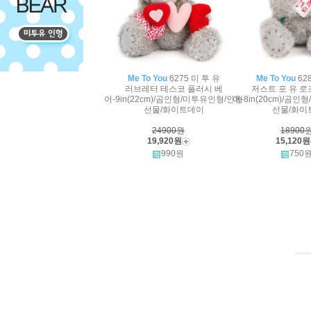
Me To You
6275 미 투 유
Me To You
62
러브레터 테스코 플러시 베
저스트 포 유 로
어-9in(22cm)/곰인형/미투유인형/인형
어-8in(20cm)/곰
선물/화이트데이
선물/화이
24900원
18900
19,920원
15,120원
990원
750