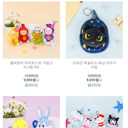
텔레토비 터비토스트 가방고
드래곤 투슬리스 배낭 파우치
리 4종 택1
키링
11000원
10000원
9,900원
9,000원
490원
450원