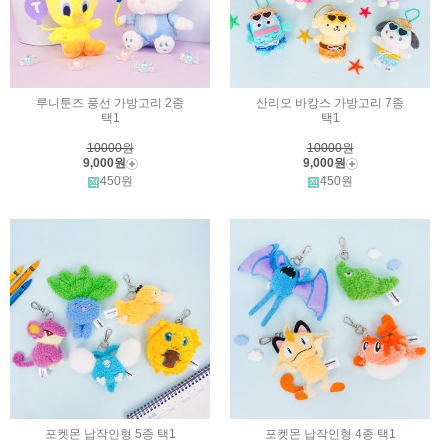
루니툰즈 풍선 가방고리 2종
산리오 바캉스 가방고리 7종
택1
택1
10000원
10000원
9,000원
9,000원
450원
450원
포켓몬 납작인형 5종 택1
포켓몬 납작인형 4종 택1