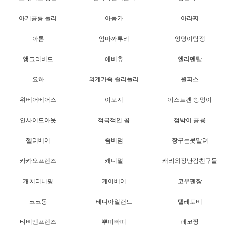
아기공룡 둘리
아둥가
아라찌
아톰
엄마까투리
엉덩이탐정
앵그리버드
에비츄
엘리멘탈
요하
외계가족 졸리폴리
원피스
위베어베어스
이모지
이스트켄 빵멍이
인사이드아웃
적극적인 곰
점박이 공룡
젤리베어
좀비덤
짱구는못말려
카카오프렌즈
캐니멀
캐리와장난감친구들
캐치티니핑
케어베어
코우펜짱
코코몽
테디아일랜드
텔레토비
티비엔프렌즈
뿌띠빠띠
페코짱