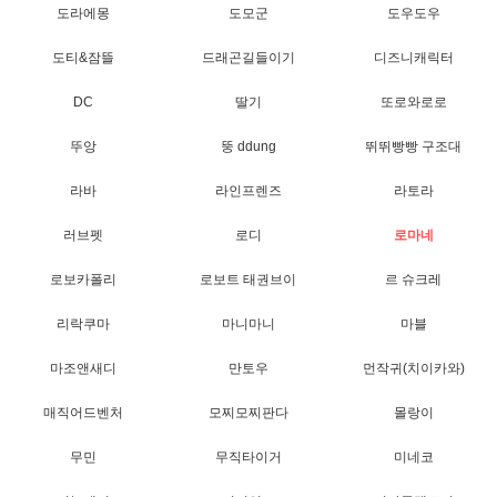
도라에몽
도모군
도우도우
도티&잠뜰
드래곤길들이기
디즈니캐릭터
DC
딸기
또로와로로
뚜앙
뚱 ddung
뛰뛰빵빵 구조대
라바
라인프렌즈
라토라
러브펫
로디
로마네
로보카폴리
로보트 태권브이
르 슈크레
리락쿠마
마니마니
마블
마조앤새디
만토우
먼작귀(치이카와)
매직어드벤처
모찌모찌판다
몰랑이
무민
무직타이거
미네코