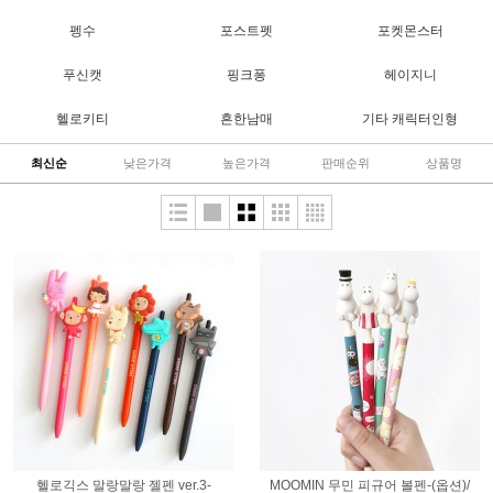
펭수
포스트펫
포켓몬스터
푸신캣
핑크퐁
헤이지니
헬로키티
흔한남매
기타 캐릭터인형
최신순
낮은가격
높은가격
판매순위
상품명
헬로긱스 말랑말랑 젤펜 ver.3-
MOOMIN 무민 피규어 볼펜-(옵션)/