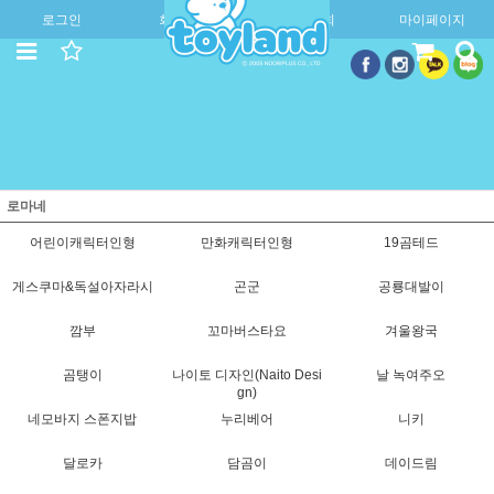
로그인
회원가입
주문조회
마이페이지
로마네
어린이캐릭터인형
만화캐릭터인형
19곰테드
게스쿠마&독설아자라시
곤군
공룡대발이
깜부
꼬마버스타요
겨울왕국
곰탱이
나이토 디자인(Naito Desi
날 녹여주오
gn)
네모바지 스폰지밥
누리베어
니키
달로카
담곰이
데이드림