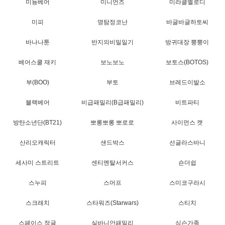
미뇽베어
미니언즈
미라클멜로디
미피
명탐정코난
바글바글하토씨
바나나툰
반지의비밀일기
방귀대장 뿡뿡이
베어스쿨 재키
보노보노
보토스(BOTOS)
부(BOO)
부토
브레드이발소
블랙베어
비급패밀리(B급패밀리)
비트파티
방탄소년단(BT21)
뽀롱뽀롱 뽀로로
사이먼스 캣
산리오캐릭터
샌드박스
선글라스바니
세사미 스트리트
센티멘탈서커스
숀더쉽
스누피
스머프
스미코구라시
스크래치
스타워즈(Starwars)
스티치
스페이스 정글
실바니안패밀리
심슨가족