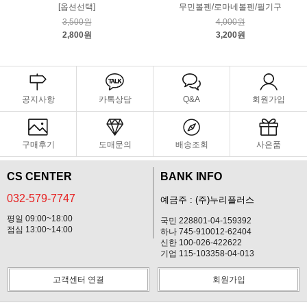
[옵션선택]
무민볼펜/로마네볼펜/필기구
3,500원
4,000원
2,800원
3,200원
공지사항
카톡상담
Q&A
회원가입
구매후기
도매문의
배송조회
사은품
CS CENTER
BANK INFO
032-579-7747
예금주 : (주)누리플러스
평일 09:00~18:00
국민 228801-04-159392
점심 13:00~14:00
하나 745-910012-62404
신한 100-026-422622
기업 115-103358-04-013
고객센터 연결
회원가입