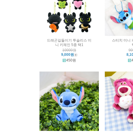
드래곤길들이기 투슬리스 미
스티치 미니 키
니 키체인 5종 택1
10000원
9
9,000원
8,1
450원