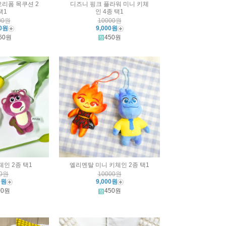
리폼 목쿠션 2
디즈니 핑크 플라워 미니 키체
택1
인 4종 택1
00원
10000원
00원
9,000원
60원
450원
체인 2종 택1
엘리멘탈 미니 키체인 2종 택1
00원
10000원
0원
9,000원
00원
450원