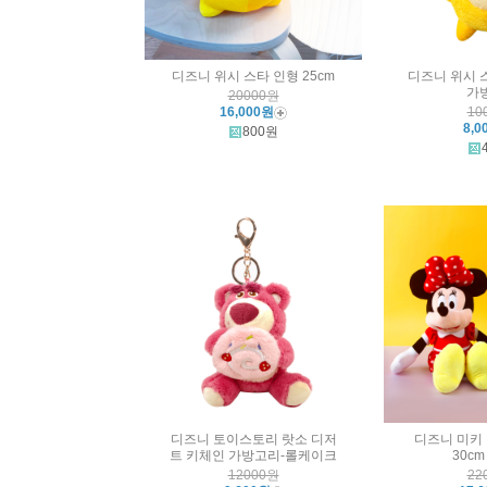
디즈니 위시 스타 인형 25cm
디즈니 위시 
가
20000원
16,000원
10
8,0
800원
디즈니 토이스토리 랏소 디저
디즈니 미키
트 키체인 가방고리-롤케이크
30cm
12000원
22