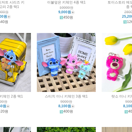
디저트 시리즈 키
이불덮은 키체인 4종 택1
토이스토리 메모
고리 2종 택1
종 
10000원
000원
9,000원
280
800원
25,2
450원
540원
12
키체인 2종 택1
스티치 미니 키체인 3종 택1
랏소 미니 키
500원
9000원
90
50원
8,100원
8,10
420원
400원
4