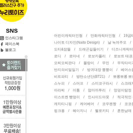
SNS
어린이캐릭터인형 /
만화캐릭터인형 /
19
인스타그램
나이토 디자인(Naito Design) /
날 녹여주오 
페이스북
도티&잠뜰 /
드래곤길들이기 /
디즈니캐릭
블로그
로디 /
로마네 /
로보카폴리 /
로보트 태
모찌모찌판다 /
몰랑이 /
무민 /
무직타이
반지의비밀일기 /
방귀대장 뿡뿡이 /
베어스
비트파티 /
방탄소년단(BT21) /
뽀롱뽀롱 
스누피 /
스머프 /
스미코구라시 /
스크래
아라찌 /
아톰 /
엄마까투리 /
엉덩이탐정
이스트켄 빵멍이 /
인사이드아웃 /
적극적인
캐치티니핑 /
케어베어 /
코우펜짱 /
코코
핑크퐁 /
헤이지니 /
헬로키티 /
흔한남매