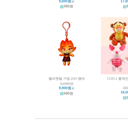
9,600원
17,
480원
엘리멘탈 가방고리-엠버
디즈니 봉제인형
11000원
9,900원
20
16,
490원