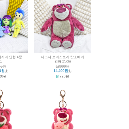
자마 인형 4종
디즈니 토이스토리 랏소베어
1
인형 25cm
00원
18000원
00원
14,400원
20원
720원