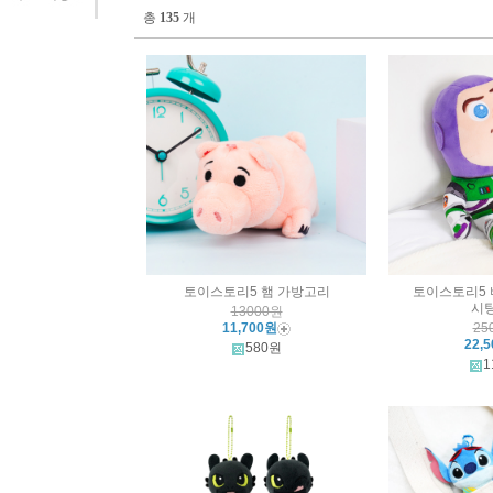
총
135
개
토이스토리5 햄 가방고리
토이스토리5 
시팅
13000원
11,700원
25
22,
580원
1