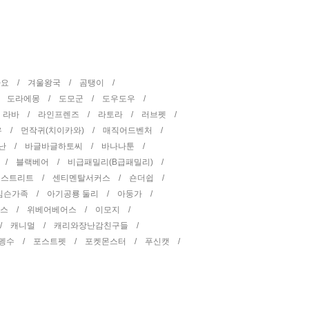
타요 /
겨울왕국 /
곰탱이 /
/
도라에몽 /
도모군 /
도우도우 /
/
라바 /
라인프렌즈 /
라토라 /
러브펫 /
우 /
먼작귀(치이카와) /
매직어드벤처 /
난 /
바글바글하토씨 /
바나나툰 /
 /
블랙베어 /
비급패밀리(B급패밀리) /
 스트리트 /
센티멘탈서커스 /
숀더쉽 /
심슨가족 /
아기공룡 둘리 /
아둥가 /
피스 /
위베어베어스 /
이모지 /
 /
캐니멀 /
캐리와장난감친구들 /
펭수 /
포스트펫 /
포켓몬스터 /
푸신캣 /