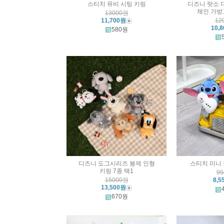
스티치 뮤비 시팅 키링
디즈니 랏소 
체인 가방
13000원
11,700원
12
10,
580원
디즈니 도그시리즈 봉제 인형
스티치 미니 
키링 7종 택1
9
15000원
8,5
13,500원
670원