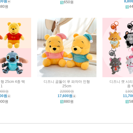
600원
8,80
650원
880원
4
 25cm 4종 택
디즈니 곰돌이 푸 파자마 인형
디즈니 캣 시리즈
1
25cm
종 
000원
22000원
130
000원
17,600원
11,7
800원
880원
5