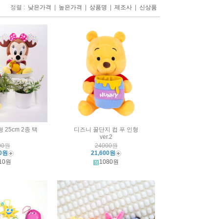
정렬 :
|
|
|
|
낮은가격
높은가격
상품명
제조사
신상품
 25cm 2종 택
디즈니 꿀단지 컵 푸 인형
1
ver.2
00원
24000원
00원
21,600원
10원
1080원