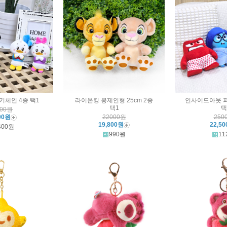
키체인 4종 택1
라이온킹 봉제인형 25cm 2종
인사이드아웃 파
택1
택
000원
00원
22000원
250
19,800원
22,5
400원
990원
11