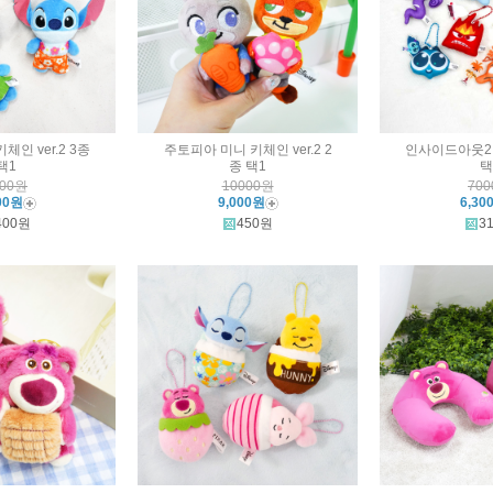
체인 ver.2 3종
주토피아 미니 키체인 ver.2 2
인사이드아웃2 
택1
종 택1
택
000원
10000원
70
00원
9,000원
6,30
400원
450원
3