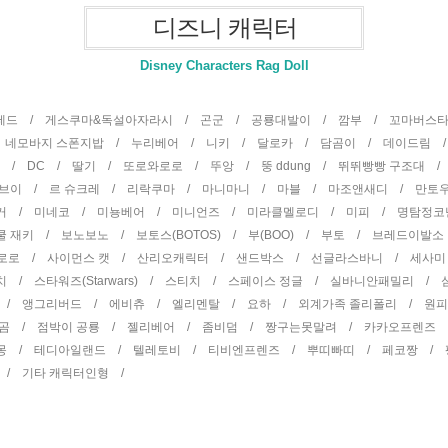
디즈니 캐릭터
Disney Characters Rag Doll
곰테드 /
게스쿠마&독설아자라시 /
곤군 /
공룡대발이 /
깜부 /
꼬마버스
/
네모바지 스폰지밥 /
누리베어 /
니키 /
달로카 /
담곰이 /
데이드림 
터 /
DC /
딸기 /
또로와로로 /
뚜앙 /
뚱 ddung /
뛰뛰빵빵 구조대 
권브이 /
르 슈크레 /
리락쿠마 /
마니마니 /
마블 /
마조앤새디 /
만토
거 /
미네코 /
미뇽베어 /
미니언즈 /
미라클멜로디 /
미피 /
명탐정코
쿨 재키 /
보노보노 /
보토스(BOTOS) /
부(BOO) /
부토 /
브레드이발소
뽀로로 /
사이먼스 캣 /
산리오캐릭터 /
샌드박스 /
선글라스바니 /
세사미
치 /
스타워즈(Starwars) /
스티치 /
스페이스 정글 /
실바니안패밀리 /
 /
앵그리버드 /
에비츄 /
엘리멘탈 /
요하 /
외계가족 졸리폴리 /
원
 곰 /
점박이 공룡 /
젤리베어 /
좀비덤 /
짱구는못말려 /
카카오프렌즈
몽 /
테디아일랜드 /
텔레토비 /
티비엔프렌즈 /
뿌띠빠띠 /
페코짱 /
 /
기타 캐릭터인형 /