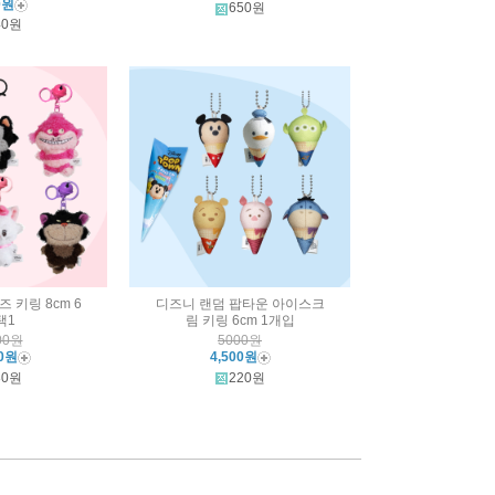
0원
650원
40원
 키링 8cm 6
디즈니 랜덤 팝타운 아이스크
택1
림 키링 6cm 1개입
00원
5000원
00원
4,500원
80원
220원