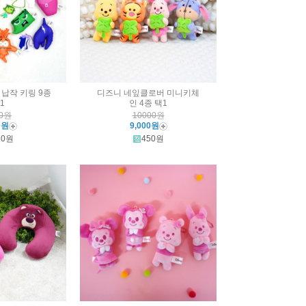
납작 키링 9종
디즈니 네잎클로버 미니키체
1
인 4종 택1
00원
10000원
0원
9,000원
10원
450원