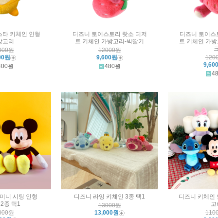
스타 키체인 인형
디즈니 토이스토리 랏소 디저
디즈니 토이스
방고리
트 키체인 가방고리-빅딸기
트 키체인 가
000원
12000원
00원
9,600원
120
9,60
400원
480원
4
 미니 시팅 인형
디즈니 라잉 키체인 3종 택1
디즈니 키체인 
 2종 택1
고
13000원
000원
13,000원
110