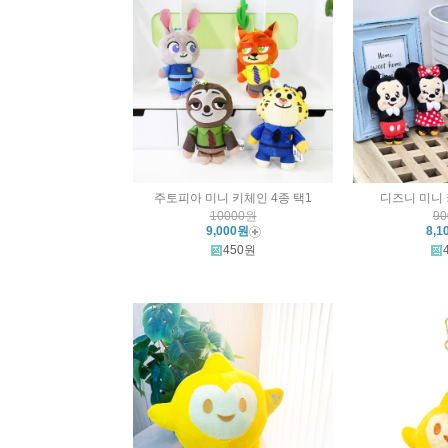
주토피아 미니 키체인 4종 택1
디즈니 미니 
10000원
9
9,000원
8,1
450원