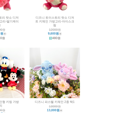
토리 랏소 디저
디즈니 토이스토리 랏소 디저
방고리-딸기케이
트 키체인 가방고리-아이스크
크
림
00원
12000원
0원
9,600원
80원
480원
인형 키링 가방
디즈니 파스텔 키체인 2종 택1
리
13000원
00원
13,000원