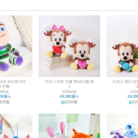
버즈 라이트이어
디즈니 하트 인형 25cm 2종 택
디즈니 캔디 인형
 인형
1
000원
27000원
270
500원
24,300원
24,3
120원
1210원
12